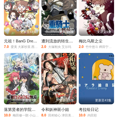
更新至44集
更新至6集
更新至5集
元祖！BanG Dream Chan
遭到流放的转生重骑士凭借游戏知识大开无双
梅比乌斯之尘
7.0
2.0
2.0
爱美 大冢纱英 西本里美
大塚刚央 艾尔玛
竹中悠斗 稗田宁宁 佐藤榛夏 坂泰斗 市川苍 堀金苍平
更新至7集
更新至6集
更新至43集
落第贤者的学院无双第二回转生，S等级作弊魔术师冒险记
令和妖神斑小姐
考拉绘日记
10.0
8.0
10.0
梅田修一朗 小山内怜央 白石晴香 加藤英美里 平川大辅
田村睦心 津田美波 寺泽百花 寺杣昌纪
内田彩