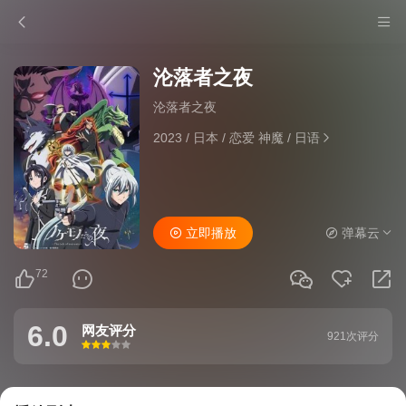
沦落者之夜
沦落者之夜
2023
/
日本
/
恋爱 神魔
/
日语
立即播放
弹幕云
72
6.0
网友评分
921次评分
很差
较差
还行
推荐
力荐