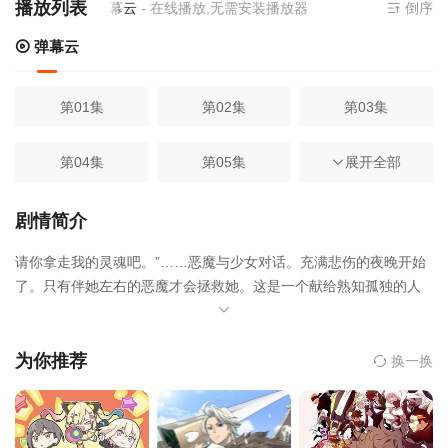
播放列表
当前资源来源
弹幕云
- 在线播放,无需安装播放器
倒序
弹幕云
第01集
第02集
第03集
第04集
第05集
第06集
展开全部
第07集
第08集
第09集
剧情简介
请你拿走我的灵魂吧。”……恶魔与少女对话。充满悲伤的夜晚开始
第10集
第11集
第12集
了。只有伴她左右的恶魔才会拯救她。这是一个献给熟知孤独的人
们的长夜奇谭（Dark Night Story）。
为你推荐
换一换