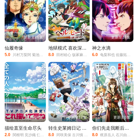
更新至26集
更新至6集
更新至18集
仙履奇缘
地狱模式 喜欢深入游戏的玩家在高难度的异世界中无双 第二季
神之水滴
5.0
8.0
6.0
川村万梨阿 菊池正美 三田友子 辻勉 中泽弥生
田村睦心 饭冢麻结 畠中祐 千本木彩花 石川英郎 大原
龟梨和也 佐藤拓也 内田真礼
更新至6集
更新至17集
更新至6集
描绘直至生命尽头
转生史莱姆日记 关于我转生变成史莱姆这档事 第四季
你们先走我断后，于是10年后我成为了传说
2.0
8.0
8.0
関根明 見沙織 仁見紗綾良
冈咲美保 古川慎 千本木彩花 M·A·O
梶原岳人 石川由依 相良茉优 市道真央 小坂井祐莉绘