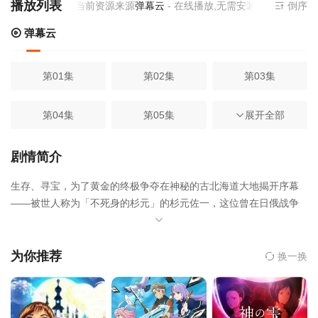
播放列表
当前资源来源
弹幕云
- 在线播放,无需安装播放器
倒序
弹幕云
第01集
第02集
第03集
第04集
第05集
第06集
展开全部
第07集
第08集
第09集
剧情简介
生存、寻宝，为了黄金的终极争夺在神秘的古北海道大地揭开序幕
第10集
第11集
第12集
——被世人称为「不死身的杉元」的杉元佐一，这位曾在日俄战争
中如鬼神般杀敌的传奇人物，为追寻传说中的阿伊努人财宝重返淘
第13集
金热潮的圣地。当真相逐渐浮出水面，他竟发现黄金的线索与阿伊
努文化的存亡紧密相连。在极地严酷的自然法则下，杉元与凶悍的
为你推荐
换一换
死刑犯、手持民族使命的阿伊努少女命运交织，一场跨越生死与文
明的「黄金生存竞赛」就此引爆！这场角逐不仅关乎财富，更将成
为改写这片土地未来的关键篇章。