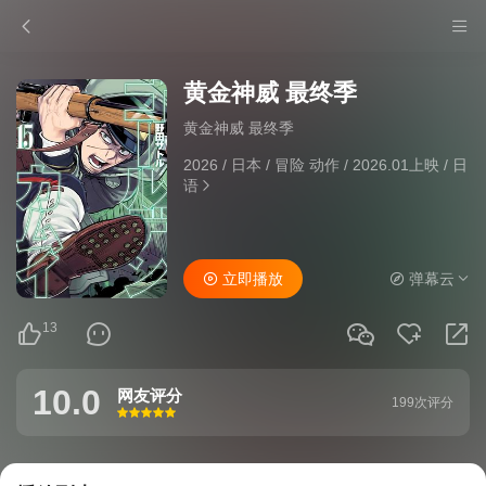
黄金神威 最终季
黄金神威 最终季
2026
/
日本
/
冒险 动作
/
2026.01上映
/
日
语
立即播放
弹幕云
13
10.0
网友评分
199次评分
很差
较差
还行
推荐
力荐