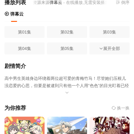
播放列表
当前资源来源
弹幕云
- 在线播放,无需安装播放器
倒序
弹幕云
第01集
第02集
第03集
第04集
第05集
第06集
展开全部
第07集
第08集
第09集
剧情简介
高中男生英雄身边环绕着两位超可爱的青梅竹马！尽管她们压根儿
第10集
第11集
第12集
没恋爱的心思，但要是被逮到只有他一个人用“色色”的目光盯着已经
长大的她们……那场面简直羞耻到爆炸！性格截然不同的女生们，
总在“不经意”间与英雄上演各种乌龙碰撞。三人各怀小秘密，就这样
天天上演甜蜜又抓狂的三角关系爱情喜剧♡
为你推荐
换一换