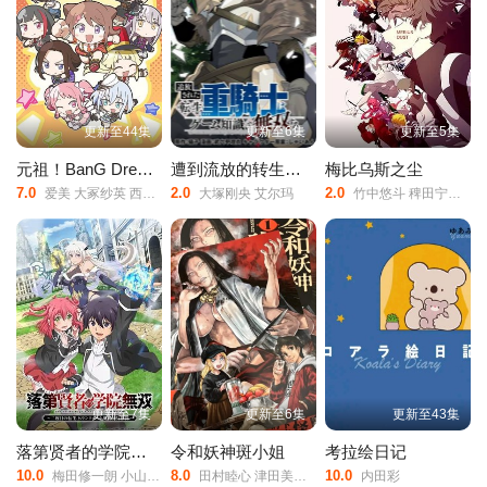
更新至44集
更新至6集
更新至5集
元祖！BanG Dream Chan
遭到流放的转生重骑士凭借游戏知识大开无双
梅比乌斯之尘
7.0
2.0
2.0
爱美 大冢纱英 西本里美
大塚刚央 艾尔玛
竹中悠斗 稗田宁宁 佐藤榛夏 坂泰斗 市川苍 堀金苍平
更新至7集
更新至6集
更新至43集
落第贤者的学院无双第二回转生，S等级作弊魔术师冒险记
令和妖神斑小姐
考拉绘日记
10.0
8.0
10.0
梅田修一朗 小山内怜央 白石晴香 加藤英美里 平川大辅
田村睦心 津田美波 寺泽百花 寺杣昌纪
内田彩