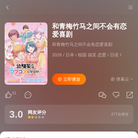
和青梅竹马之间不会有恋
爱喜剧
和青梅竹马之间不会有恋爱喜剧
2026
/
日本
/
校园 搞笑 恋爱
/
日语
立即播放
弹幕云
31
3.0
网友评分
277次评分
很差
较差
还行
推荐
力荐