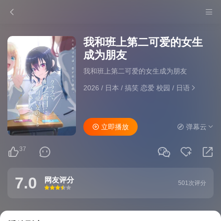
我和班上第二可爱的女生
成为朋友
我和班上第二可爱的女生成为朋友
2026
/
日本
/
搞笑 恋爱 校园
/
日语
立即播放
弹幕云
37
7.0
网友评分
501次评分
很差
较差
还行
推荐
力荐