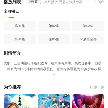
播放列表
当前资源来源
弹幕云
- 在线播放,无需安装播放器
倒序
弹幕云
第01集
第02集
第03集
第04集
第05集
第06集
展开全部
第07集
第08集
第09集
剧情简介
大狼十三‌自幼被暗杀组织收养，成为传奇杀手。某次任务中，他被
第10集
第11集
第12集
一种名为“蜂”的‌神秘生物兵器‌蜇伤，意外‌身体退化为12岁少年模样‌。
为寻找恢复原状的方法，他不得不‌伪装成初中生潜入校园‌。 然而，
缺乏常识的他频频闹出笑话，同时引来其他暗杀组织的注意——尤
其是以‌蜜冈诺伦‌为目标的‌古波鲛信‌。此外，学校内还隐藏着名为“幻
为你推荐
换一换
兽组”的神秘学生团体，以及由‌樱花阳一郎‌领导的暗杀组织“JARDI
N”，后者甚至成为学校的新校长。 随着剧情推进，大狼不仅要应对
日常校园生活，还要在‌保护诺伦、对抗敌对杀手、处理与前妻及旧