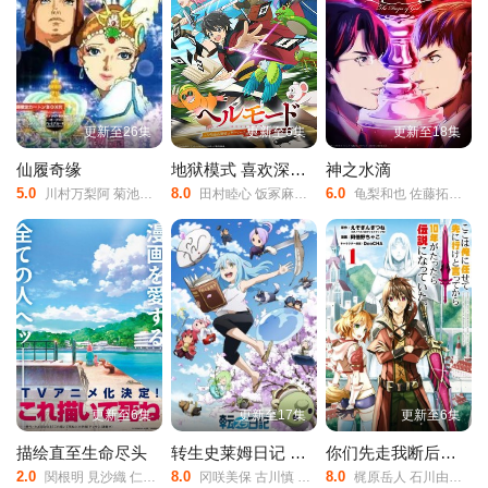
部的关系‌之间周旋，展开一场‌荒诞又热血的校园杀手物语‌‌。
更新至26集
更新至6集
更新至18集
仙履奇缘
地狱模式 喜欢深入游戏的玩家在高难度的异世界中无双 第二季
神之水滴
5.0
8.0
6.0
川村万梨阿 菊池正美 三田友子 辻勉 中泽弥生
田村睦心 饭冢麻结 畠中祐 千本木彩花 石川英郎 大原
龟梨和也 佐藤拓也 内田真礼
更新至6集
更新至17集
更新至6集
描绘直至生命尽头
转生史莱姆日记 关于我转生变成史莱姆这档事 第四季
你们先走我断后，于是10年后我成为了传说
2.0
8.0
8.0
関根明 見沙織 仁見紗綾良
冈咲美保 古川慎 千本木彩花 M·A·O
梶原岳人 石川由依 相良茉优 市道真央 小坂井祐莉绘