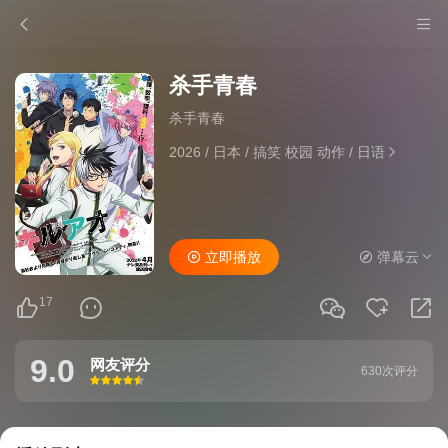
杀手青春
杀手青春
2026
/
日本
/
搞笑 校园 动作
/
日语
立即播放
弹幕云
17
9.0
网友评分
630次评分
很差
较差
还行
推荐
力荐