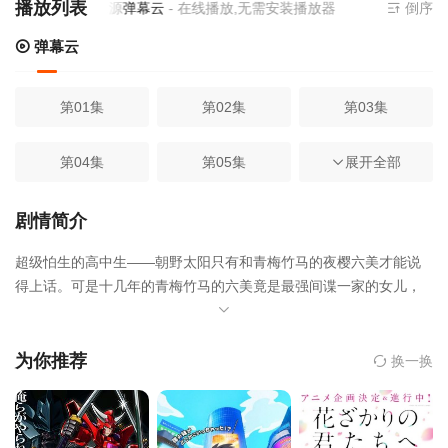
播放列表
当前资源来源
弹幕云
- 在线播放,无需安装播放器
倒序
弹幕云
第01集
第02集
第03集
第04集
第05集
第06集
展开全部
第07集
第08集
第09集
剧情简介
超级怕生的高中生——朝野太阳只有和青梅竹马的夜樱六美才能说
第10集
第11集
第12集
得上话。可是十几年的青梅竹马的六美竟是最强间谍一家的女儿，
为了把她从极为凶恶（？）的哥哥手里拯救出来的唯一方法就是与
她结婚？为了守护自己和六美，太阳采取的手段是……？
为你推荐
换一换