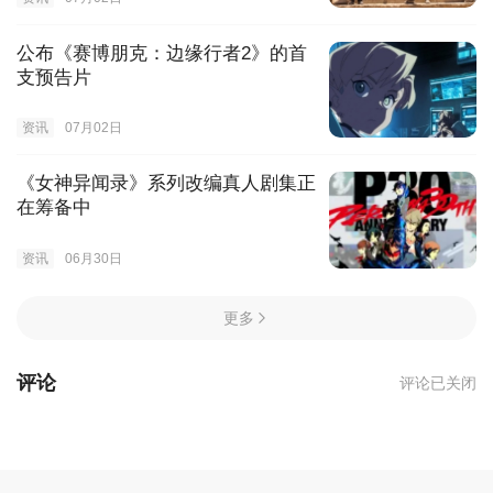
公布《赛博朋克：边缘行者2》的首
支预告片
资讯
07月02日
《女神异闻录》系列改编真人剧集正
在筹备中
资讯
06月30日
更多
评论
评论已关闭