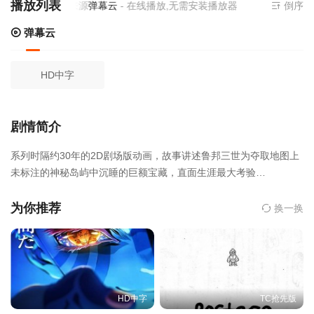
播放列表
当前资源来源
弹幕云
- 在线播放,无需安装播放器
倒序
弹幕云
HD中字
剧情简介
系列时隔约30年的2D剧场版动画，故事讲述鲁邦三世为夺取地图上
未标注的神秘岛屿中沉睡的巨额宝藏，直面生涯最大考验…
为你推荐
换一换
HD中字
TC抢先版