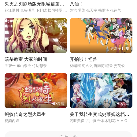
鬼灭之刃剧场版无限城篇第一章猗窝座再来
八仙！
花江夏树 鬼头明里 下野纮 松冈祯丞 上田丽奈
陈浩 零柒 张天宇 韩雨泽 张运气
正片
更新至12集
暗杀教室 大家的时间
开拍啦！怪兽
关智一 东山奈央 竹达彩奈
林帽帽 阎么么 唐雨荷 瞳音 姜英俊 闫夜桥
HD高清
HD高清
蚂蚁传奇之烈火重生
关于我转生变成史莱姆这档事 苍海之泪篇
视频内详
冈咲美保 古川慎 千本木彩花 M·A·O