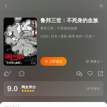
鲁邦三世：不死身的血族
鲁邦三世：不死身的血族
2025
/
日本
/
冒险 推理 动作
/
日语
立即播放
弹幕云
9
9.0
网友评分
167次评分
很差
较差
还行
推荐
力荐