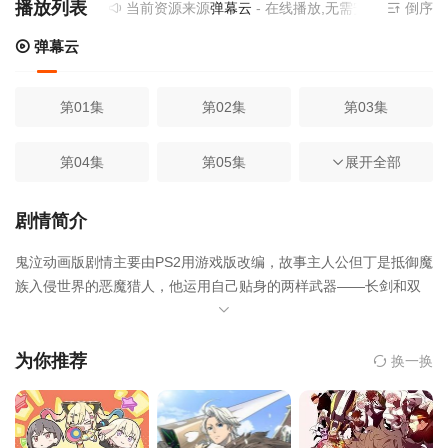
播放列表
当前资源来源
弹幕云
- 在线播放,无需安装播放器
倒序
弹幕云
第01集
第02集
第03集
第04集
第05集
第06集
展开全部
第07集
第08集
剧情简介
鬼泣动画版剧情主要由PS2用游戏版改编，故事主人公但丁是抵御魔
族入侵世界的恶魔猎人，他运用自己贴身的两样武器——长剑和双
抢来与魔族战斗，被称为就连恶魔也会感到恐惧的男人。鬼泣的游
戏画面相当华丽，打斗激烈，动画化后的映像中也会使用PS2的技
巧，增强登场人物的鲜明性格，以及具有震撼力的声音效果，从而
为你推荐
换一换
博取全世界观众的支持。