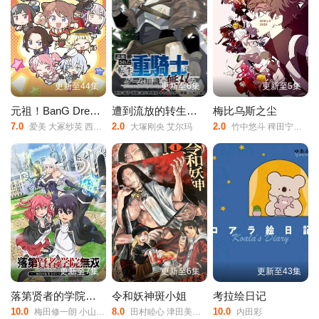
更新至44集
更新至6集
更新至5集
元祖！BanG Dream Chan
遭到流放的转生重骑士凭借游戏知识大开无双
梅比乌斯之尘
7.0
2.0
2.0
爱美 大冢纱英 西本里美
大塚刚央 艾尔玛
竹中悠斗 稗田宁宁 佐藤榛夏 坂泰斗 市川苍 堀金苍平
更新至7集
更新至6集
更新至43集
落第贤者的学院无双第二回转生，S等级作弊魔术师冒险记
令和妖神斑小姐
考拉绘日记
10.0
8.0
10.0
梅田修一朗 小山内怜央 白石晴香 加藤英美里 平川大辅
田村睦心 津田美波 寺泽百花 寺杣昌纪
内田彩