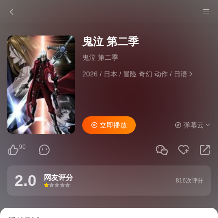
鬼泣 第二季
鬼泣 第二季
2026
/
日本
/
冒险 奇幻 动作
/
日语
立即播放
弹幕云
90
2.0
网友评分
816次评分
很差
较差
还行
推荐
力荐