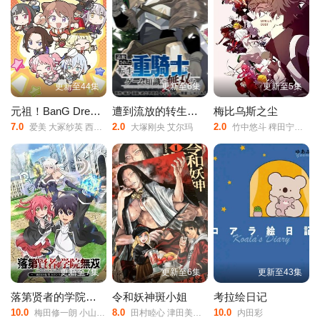
更新至44集
更新至6集
更新至5集
元祖！BanG Dream Chan
遭到流放的转生重骑士凭借游戏知识大开无双
梅比乌斯之尘
7.0
2.0
2.0
爱美 大冢纱英 西本里美
大塚刚央 艾尔玛
竹中悠斗 稗田宁宁 佐藤榛夏 坂泰斗 市川苍 堀金苍平
更新至7集
更新至6集
更新至43集
落第贤者的学院无双第二回转生，S等级作弊魔术师冒险记
令和妖神斑小姐
考拉绘日记
10.0
8.0
10.0
梅田修一朗 小山内怜央 白石晴香 加藤英美里 平川大辅
田村睦心 津田美波 寺泽百花 寺杣昌纪
内田彩