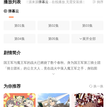
播放列表
当前资源来源
弹幕云
- 在线播放,无需安装播放器
倒序
弹幕云
第01集
第02集
第03集
第04集
第05集
第06集
展开全部
第07集
第08集
第09集
剧情简介
国王军与魔王军的战火已燃烧了数个春秋。身为国王军第三骑士团
第10集
第11集
第12集
「骑士团长」的公主大人，竟在战火中落入魔王军之手，身陷囹
圄。等待她的，并非寻常的囚禁，而是魔王军精心策划、惨绝人寰
的拷问——那是一场以折磨意志为乐的残酷游戏。此刻，魔王军的
阴影笼罩着地牢，最残酷的「拷问」倒计时已然启动，公主的命
为你推荐
换一换
运，将在这无尽的黑暗中迎来最严酷的考验……