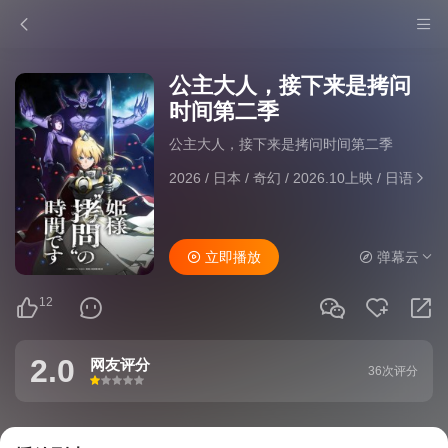
公主大人，接下来是拷问
时间第二季
公主大人，接下来是拷问时间第二季
2026
/
日本
/
奇幻
/
2026.10上映
/
日语
立即播放
弹幕云
12
2.0
网友评分
36次评分
很差
较差
还行
推荐
力荐